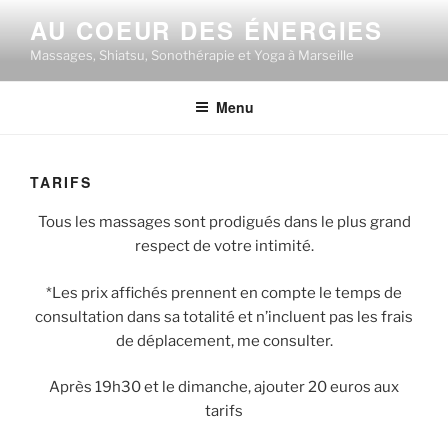
Aller
AU COEUR DES ÉNERGIES
au
Massages, Shiatsu, Sonothérapie et Yoga à Marseille
contenu
principal
Menu
TARIFS
Tous les massages sont prodigués dans le plus grand
respect de votre intimité.
*Les prix affichés prennent en compte le temps de
consultation dans sa totalité et n’incluent pas les frais
de déplacement, me consulter.
Après 19h30 et le dimanche, ajouter 20 euros aux
tarifs