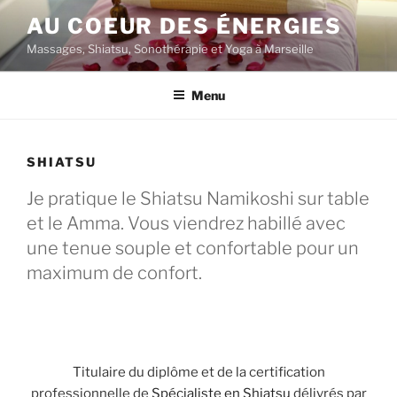
Aller
AU COEUR DES ÉNERGIES
au
Massages, Shiatsu, Sonothérapie et Yoga à Marseille
contenu
principal
Menu
SHIATSU
Je pratique le Shiatsu Namikoshi sur table
et le Amma. Vous viendrez habillé avec
une tenue souple et confortable pour un
maximum de confort.
Titulaire du diplôme et de la certification
professionnelle de
Spécialiste en Shiatsu
délivrés par