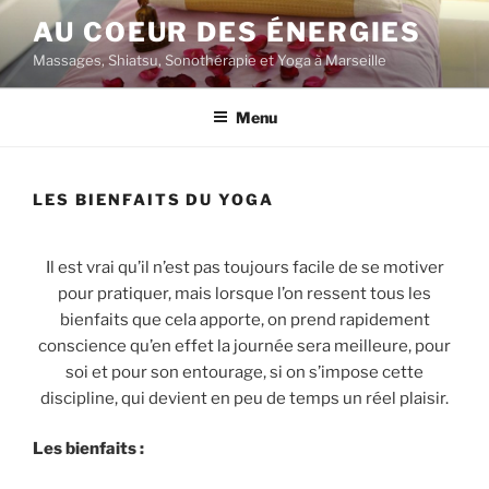
Aller
AU COEUR DES ÉNERGIES
au
Massages, Shiatsu, Sonothérapie et Yoga à Marseille
contenu
principal
Menu
LES BIENFAITS DU YOGA
Il est vrai qu’il n’est pas toujours facile de se motiver
pour pratiquer, mais lorsque l’on ressent tous les
bienfaits que cela apporte, on prend rapidement
conscience qu’en effet la journée sera meilleure, pour
soi et pour son entourage, si on s’impose cette
discipline, qui devient en peu de temps un réel plaisir.
Les bienfaits :