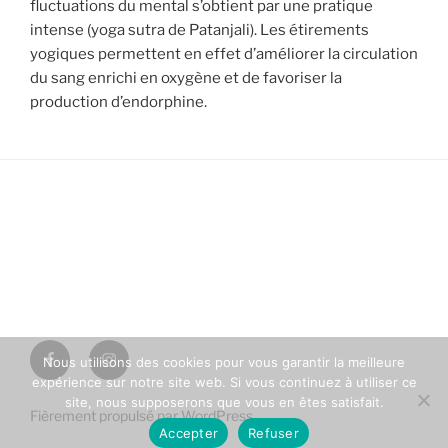
fluctuations du mental s’obtient par une pratique
intense (yoga sutra de Patanjali). Les étirements
yogiques permettent en effet d’améliorer la circulation
du sang enrichi en oxygène et de favoriser la
production d’endorphine.
facebook
Instagram
Nous utilisons des cookies pour vous garantir la meilleure
expérience sur notre site web. Si vous continuez à utiliser ce
site, nous supposerons que vous en êtes satisfait.
Fièrement propulsé par WordPress
Accepter
Refuser